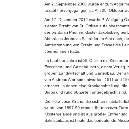
Am 7. September 2000 wurde er zum Abtprimas 
Erzabt hervorgegangen ist. Am 28. Oktober wu
Am 17. Dezember 2012 wurde P. Wolfgang Öxl
siebten Erzabt von St. Ottilien auf unbestimmt
der bis dahin Prior im Kloster Jakobsberg bei
Abtpräses Jeremias Schröder im Amt nach, de
Ämtertrennung von Erzabt und Präses die Leit
übernommen hatte.
Im Lauf der Jahre ist St. Ottilien ein Kloster
Exerzitien- und Gästehäusern, einem Verlag, z
großen Landwirtschaft und Gartenbau. Der äl
von Andreas Amrhein entworfen. 1911 und 195
errichtet, in denen eine Krankenabteilung, die 
Büros und rund 60 Zellen untergebracht sind.
Die Herz-Jesu-Kirche, die sich an mittelalterli
wurde von 1897-99 erbaut. Ihr massiver Turm
Klostergelände und ist aus großer Entfernung
Sakristeibaus ist heute das bedeutende Miss