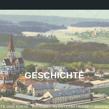
GESCHICHTE
TE UND KURSE
MISSION
KLOSTERBETRIEBE
JUGEN