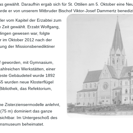
gewählt. Daraufhin ergab sich für St. Ottilien am 5. Oktober eine Ne
rde er von unserem Mitbruder Bischof Viktor-Josef Dammertz benedizi
er vom Kapitel der Erzabtei zum
e Zeit gewählt. Erzabt Wolfgang,
 Bingen gewesen war, folgte
r im Oktober 2012 nach der
ung der Missionsbenediktiner
dorf geworden, mit Gymnasium,
ahlreichen Werkstätten, einer
teste Gebäudeteil wurde 1892
5 wurden neue Klosterflügel
Bibliothek, das Refektorium,
che Zisterziensermodelle anlehnt,
 (75 m) dominiert das ganze
 sichtbar. Im Untergeschoß des
ionsmuseum beheimatet.