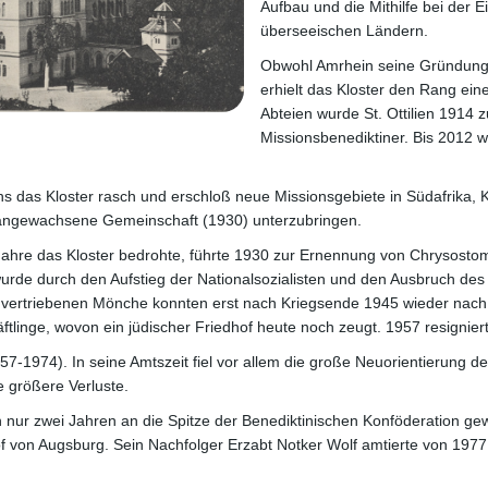
Aufbau und die Mithilfe bei der E
überseeischen Ländern.
Obwohl Amrhein seine Gründung 18
erhielt das Kloster den Rang ein
Abteien wurde St. Ottilien 1914 
Missionsbenediktiner. Bis 2012 w
 das Kloster rasch und erschloß neue Missionsgebiete in Südafrika, K
r angewachsene Gemeinschaft (1930) unterzubringen.
 Jahre das Kloster bedrohte, führte 1930 zur Ernennung von Chrysos
urde durch den Aufstieg der Nationalsozialisten und den Ausbruch des
e vertriebenen Mönche konnten erst nach Kriegsende 1945 wieder nach S
-Häftlinge, wovon ein jüdischer Friedhof heute noch zeugt. 1957 resign
957-1974). In seine Amtszeit fiel vor allem die große Neuorientierung de
 größere Verluste.
ur zwei Jahren an die Spitze der Benediktinischen Konföderation gewä
 von Augsburg. Sein Nachfolger Erzabt Notker Wolf amtierte von 1977 